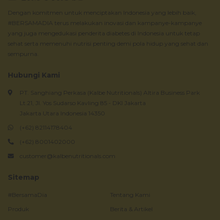
Dengan komitmen untuk menciptakan Indonesia yang lebih baik,
#BERSAMADIA terus melakukan inovasi dan kampanye-kampanye
yang juga mengedukasi penderita diabetes di Indonesia untuk tetap
sehat serta memenuhi nutrisi penting demi pola hidup yang sehat dan
sempurna.
Hubungi Kami
PT. Sanghiang Perkasa (Kalbe Nutritionals) Altira Business Park
Lt.21, Jl. Yos Sudarso Kavling 85 - DKI Jakarta
Jakarta Utara Indonesia 14350
(+62) 82114178404
(+62) 8001402000
customer@kalbenutritionals.com
Sitemap
#BersamaDia
Tentang Kami
Produk
Berita & Artikel