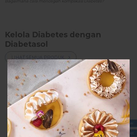
Bagaimana cara mencegah komplikasi Diabetes?
Kelola Diabetes dengan
Diabetasol
LIHAT SEMUA PRODUK
KlikDokter
Nutritionist