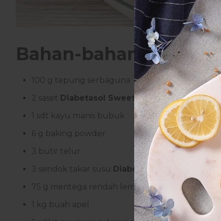
Bahan-bahan :
100 g tepung serbaguna
2 saset
Diabetasol Sweetener
1 sdt kayu manis bubuk
6 g baking powder
3 butir telur
3 sendok takar susu
Diabetasol Vanilla
75 g mentega rendah lemak, lelehkan
1 kg buah apel