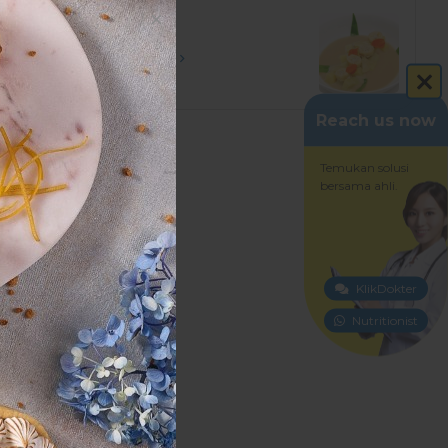
Kolak
SELENGKAPNYA
Reach us now
Temukan solusi
bersama ahli.
KlikDokter
Nutritionist