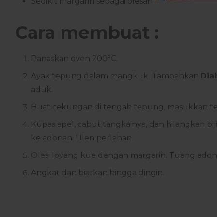
Sedikit margarin sebagai olesan
Cara membuat :
Panaskan oven 200°C.
Ayak tepung dalam mangkuk. Tambahkan
Dia
aduk.
Buat cekungan di tengah tepung, masukkan te
Kupas apel, cabut tangkainya, dan hilangkan bij
ke adonan. Ulen perlahan.
Olesi loyang kue dengan margarin. Tuang ado
Angkat dan biarkan hingga dingin.